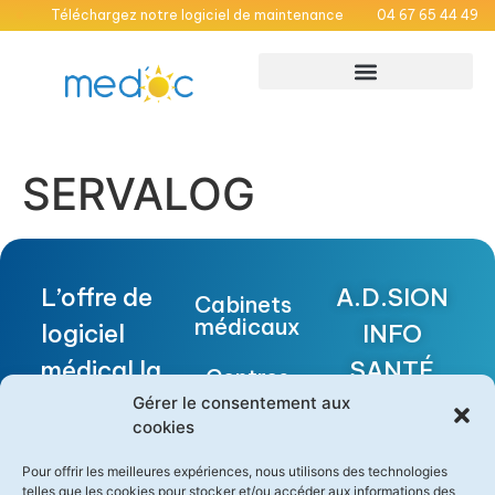
Téléchargez notre logiciel de maintenance
04 67 65 44 49
Maisons Médicales Garde
Médecins hospitaliers
SERVALOG
L’offre de
A.D.SION
Cabinets
médicaux
logiciel
INFO
médical la
SANTÉ
Centres
de
plus
Gérer le consentement aux
FUTURE
soins
cookies
pertinente
BUILDING
Maisons
Pour offrir les meilleures expériences, nous utilisons des technologies
pour les
Médicales
telles que les cookies pour stocker et/ou accéder aux informations des