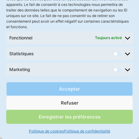
II
soignants
appareils. Le fait de consentir à ces technologies nous permettra de
Garde
traiter des données telles que le comportement de navigation ou les ID
1280
uniques sur ce site. Le fait de ne pas consentir ou de retirer son
Médecins
Demander
consentement peut avoir un effet négatif sur certaines caractéristiques
Avenue
hospitaliers
une démo
et fonctions.
des
Logiciel
Fonctionnel
Toujours activé
International
Platanes
référencé
SEGUR et
Statistiques
Partenaires
Boirargues
agréé SCOR
Actualités
Marketing
médecin
34970
LATTES
Accepter
04 67 65
Refuser
44 49
Enregistrer les préférences
Politique de cookies
Politique de confidentialité