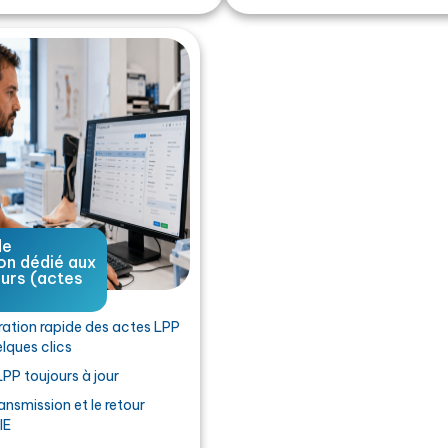
de
on dédié aux
eurs (actes
ration rapide des actes LPP
lques clics
PP toujours à jour
ansmission et le retour
IE