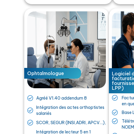
Ophtalmologue
Logiciel 
facturati
fourniss
LPP)
Factu
Agréé V1.40 addendum 8
en que
Intégration des actes orthoptistes
Base L
salariés
Télétr
SCOR, SEGUR (INSI,ADRI, APCV…),
NOEM
Intégration de lecteur 5 en 1