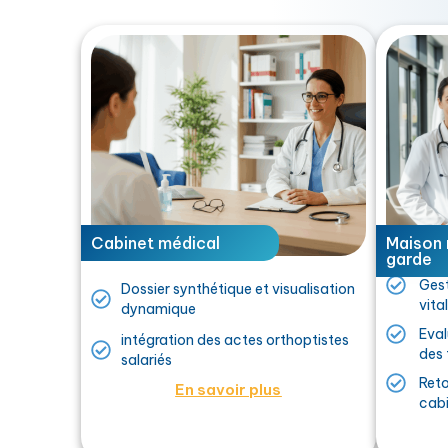
Cabinet médical
Maison 
garde
Gest
Dossier synthétique et visualisation
vita
dynamique
Eva
intégration des actes orthoptistes
des 
salariés
Reto
En savoir plus
cab