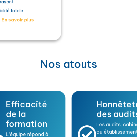
 payant
ilité totale
En savoir plus
Nos atouts
Efficacité
Honnêtet
de la
des audit
formation
Les audits, cabin
ou établissement
L’équipe répond à