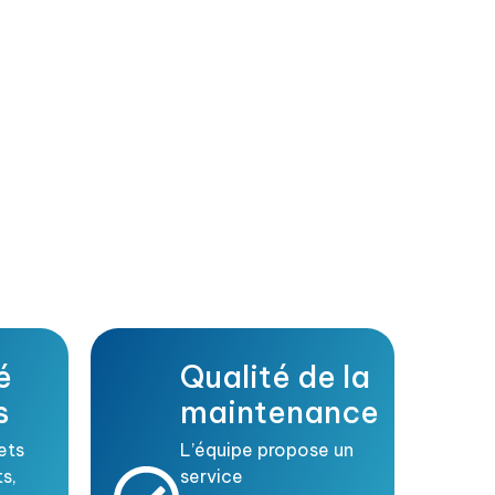
é
Qualité de la
s
maintenance
ets
L’équipe propose un
s,
service