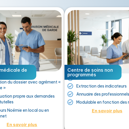
médicale de
Centre de soins non
programmés
Gestion administrative
ion du dossier avec agrément «
Extraction des indicateurs
le »
Annuaire des professionnel
luation propre aux demandes
tutelles
Modulable en fonction des 
urs Noémie en local ou en
En savoir plus
inet
En savoir plus