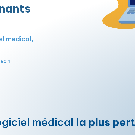
gnants
el médical,
ecin
logiciel médical
la plus per