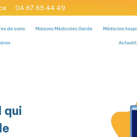
ce
04 67 65 44 49
es de soins
Maisons Médicales Garde
Médecins hospi
aires
Actuali
 qui
le