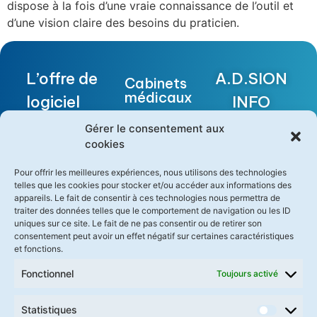
dispose à la fois d’une vraie connaissance de l’outil et
d’une vision claire des besoins du praticien.
L’offre de
A.D.SION
Cabinets
médicaux
logiciel
INFO
médical la
SANTÉ
Centres
Gérer le consentement aux
de
cookies
plus
FUTURE
soins
pertinente
Pour offrir les meilleures expériences, nous utilisons des technologies
BUILDING
telles que les cookies pour stocker et/ou accéder aux informations des
Maisons
pour les
appareils. Le fait de consentir à ces technologies nous permettra de
II
Médicales
traiter des données telles que le comportement de navigation ou les ID
soignants
Garde
uniques sur ce site. Le fait de ne pas consentir ou de retirer son
1280
consentement peut avoir un effet négatif sur certaines caractéristiques
Médecins
et fonctions.
Demander
Avenue
hospitaliers
une démo
Fonctionnel
Toujours activé
des
Logiciel
International
Platanes
référencé
Statistiques