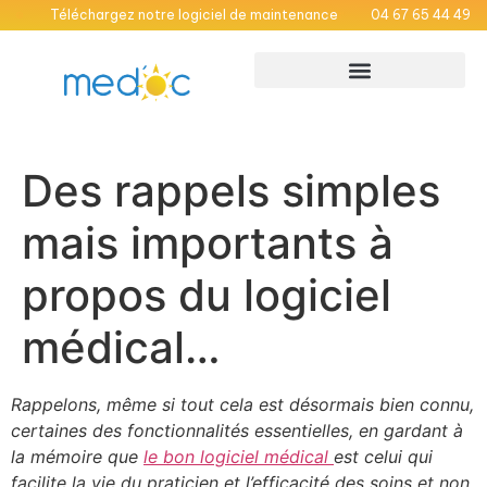
Téléchargez notre logiciel de maintenance
04 67 65 44 49
Maisons Médicales Garde
Médecins hospitaliers
Des rappels simples
mais importants à
propos du logiciel
médical…
Rappelons, même si tout cela est désormais bien connu,
certaines des fonctionnalités essentielles, en gardant à
la mémoire que
le bon logiciel médical
est celui qui
facilite la vie du praticien et l’efficacité des soins et non