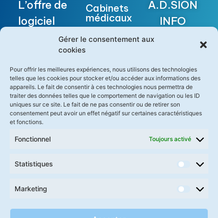
L’offre de
A.D.SION
Cabinets
médicaux
logiciel
INFO
médical la
SANTÉ
Centres
Gérer le consentement aux
de
cookies
plus
FUTURE
soins
pertinente
Pour offrir les meilleures expériences, nous utilisons des technologies
BUILDING
telles que les cookies pour stocker et/ou accéder aux informations des
Maisons
pour les
appareils. Le fait de consentir à ces technologies nous permettra de
II
Médicales
traiter des données telles que le comportement de navigation ou les ID
soignants
Garde
uniques sur ce site. Le fait de ne pas consentir ou de retirer son
1280
consentement peut avoir un effet négatif sur certaines caractéristiques
Médecins
et fonctions.
Demander
Avenue
hospitaliers
une démo
Fonctionnel
Toujours activé
des
Logiciel
International
Platanes
référencé
Statistiques
SEGUR et
Partenaires
Boirargues
Marketing
agréé SCOR
Actualités
médecin
34970