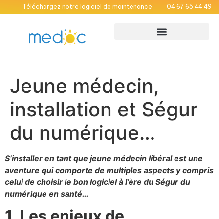
Téléchargez notre logiciel de maintenance
04 67 65 44 49
Maisons Médicales Garde
Médecins hospitaliers
Jeune médecin,
installation et Ségur
du numérique…
S’installer en tant que jeune médecin libéral est une
aventure qui comporte de multiples aspects y compris
celui de choisir le bon logiciel à l’ère du Ségur du
numérique en santé…
1. Les enjeux de