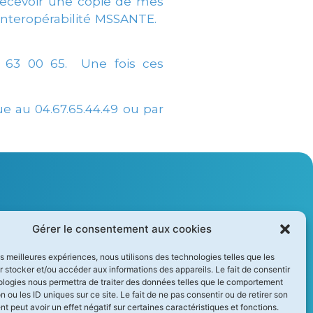
: Recevoir une copie de mes
 Interopérabilité MSSANTE.
8 63 00 65. Une fois ces
e au 04.67.65.44.49 ou par
A.D.SION INFO SANTÉ
Gérer le consentement aux cookies
FUTURE BUILDING II
les meilleures expériences, nous utilisons des technologies telles que les
 stocker et/ou accéder aux informations des appareils. Le fait de consentir
ologies nous permettra de traiter des données telles que le comportement
1280 Avenue des Platanes
n ou les ID uniques sur ce site. Le fait de ne pas consentir ou de retirer son
 peut avoir un effet négatif sur certaines caractéristiques et fonctions.