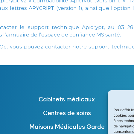
Apicrypt v2 « Compatibilité Apicrypt (Version 1) » 
 lettres APYCRIPT (version 1), ainsi que l’option
ntacter le support technique Apicrypt, au 03 2
s l’annuaire de l’espace de confiance MS santé.
d’Oc, vous pouvez contacter notre support techniqu
Cabinets médicaux
Pour offrir 
Centres de soins
cookies pour
à ces techn
Maisons Médicales Garde
de navigatio
consentement