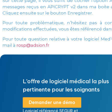
Sur cette page, il vous suffit de cocher l’option 
messages reçus en APICRYPT v2 dans ma boite aux
Cliquez ensuite sur le bouton Enregistrer.
Pour toute problématique, n’hésitez pas à co
modifications effectuées, vous êtes référencé dan
Pour toute question relative à votre logiciel Me
mail à
rosp@adsion.fr
L’offre de logiciel médical la plus
pertinente pour les soignants
Demander une démo
Logiciel référencé SEGUR et