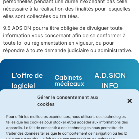
personnelles pendant une durée n’excédant pas celle
nécessaire à la réalisation des finalités pour lesquelles
elles sont collectées ou traitées.
9.5 ADSION pourra être obligée de divulguer toute
information vous concernant afin de se conformer à
toute loi ou réglementation en vigueur, ou pour
répondre à toute demande judiciaire ou administrative.
L’offre de
A.D.SION
Cabinets
médicaux
logiciel
INFO
médical la
SANTÉ
Centres
Gérer le consentement aux
de
cookies
plus
FUTURE
soins
pertinente
Pour offrir les meilleures expériences, nous utilisons des technologies
BUILDING
telles que les cookies pour stocker et/ou accéder aux informations des
Maisons
pour les
appareils. Le fait de consentir à ces technologies nous permettra de
II
Médicales
traiter des données telles que le comportement de navigation ou les ID
soignants
Garde
uniques sur ce site. Le fait de ne pas consentir ou de retirer son