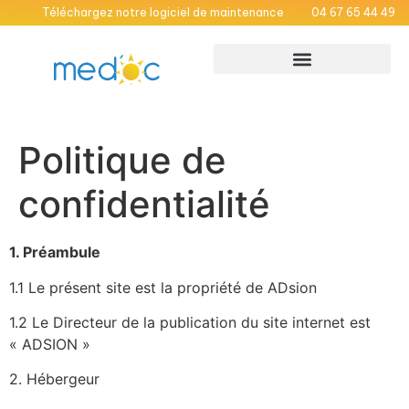
Téléchargez notre logiciel de maintenance
04 67 65 44 49
Maisons Médicales Garde
Médecins hospitaliers
Politique de
confidentialité
1. Pr
é
ambule
1.1 Le présent site est la propriété de ADsion
1.2 Le Directeur de la publication du site internet est
« ADSION »
2. Hébergeur