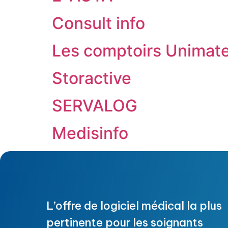
Consult info
Les comptoirs Unimate
Storactive
SERVALOG
Medisinfo
L’offre de logiciel médical la plus
pertinente pour les soignants