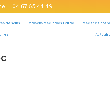
ce
04 67 65 44 49
es de soins
Maisons Médicales Garde
Médecins hospi
aires
Actuali
oc